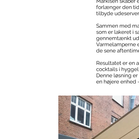
Markisen skaber e
forlænger den tid
tilbyde udeserve
Sammen med marki
som er lakeret i 
gennemtænkt udtr
Varmelamperne er 
de sene aftentime
Resultatet er en 
cocktails i hygge
Denne løsning er 
en højere enhed –