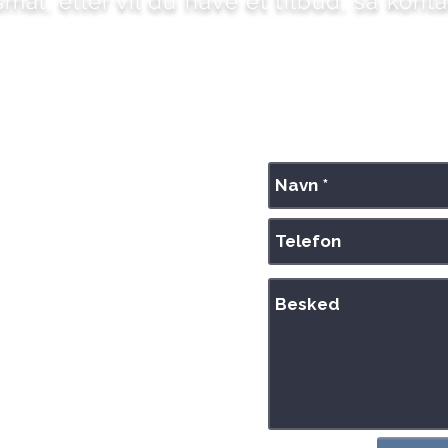
ål, eller vil du have et tilbud, så kont
RING TIL OS! - 2242 6070