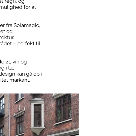
et regn, og
 mulighed for at
r fra Solamagic,
tet og
ektur.
det – perfekt til
e øl, vin og
g i læ.
design kan gå op i
itet markant.