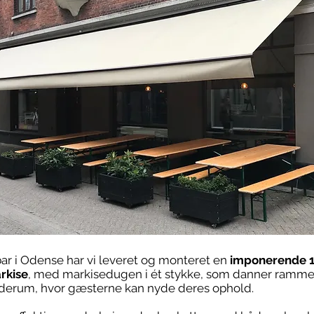
ar i Odense har vi leveret og monteret en
imponerende 1
rkise
, med markisedugen i ét stykke, som danner ramm
derum, hvor gæsterne kan nyde deres ophold.