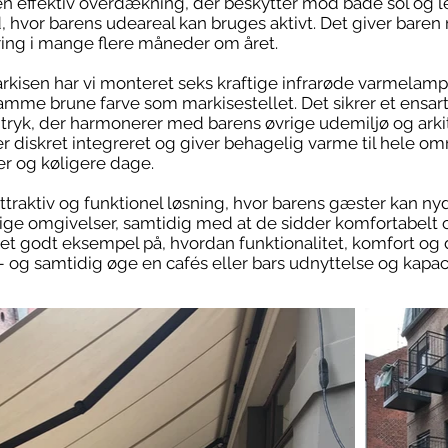
n effektiv overdækning, der beskytter mod både sol og l
, hvor barens udeareal kan bruges aktivt. Det giver baren
ring i mange flere måneder om året.
sen har vi monteret seks kraftige infrarøde varmelampe
samme brune farve som markisestellet. Det sikrer et ensar
yk, der harmonerer med barens øvrige udemiljø og arkit
diskret integreret og giver behagelig varme til hele områ
r og køligere dage.
attraktiv og funktionel løsning, hvor barens gæster kan nyd
lige omgivelser, samtidig med at de sidder komfortabelt o
et godt eksempel på, hvordan funktionalitet, komfort og 
 og samtidig øge en cafés eller bars udnyttelse og kapac