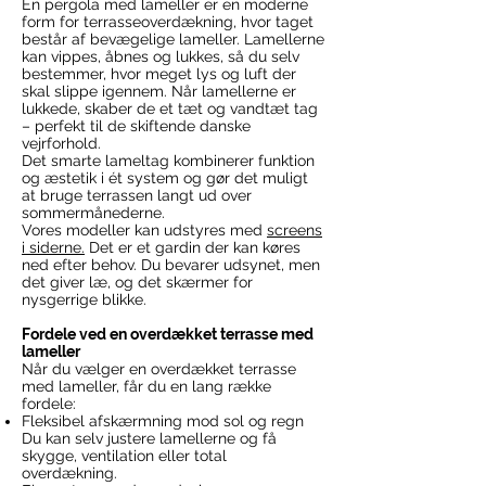
En pergola med lameller er en moderne
form for terrasseoverdækning, hvor taget
består af bevægelige lameller. Lamellerne
kan vippes, åbnes og lukkes, så du selv
bestemmer, hvor meget lys og luft der
skal slippe igennem. Når lamellerne er
lukkede, skaber de et tæt og vandtæt tag
– perfekt til de skiftende danske
vejrforhold.
Det smarte lameltag kombinerer funktion
og æstetik i ét system og gør det muligt
at bruge terrassen langt ud over
sommermånederne.
Vores modeller kan udstyres med
screens
i siderne.
Det er et gardin der kan køres
ned efter behov. Du bevarer udsynet, men
det giver læ, og det skærmer for
nysgerrige blikke.
Fordele ved en overdækket terrasse med
lameller
Når du vælger en overdækket terrasse
med lameller, får du en lang række
fordele:
Fleksibel afskærmning mod sol og regn
Du kan selv justere lamellerne og få
skygge, ventilation eller total
overdækning.