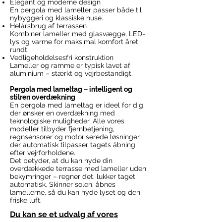
Elegant og moderne design
En pergola med lameller passer både til
nybyggeri og klassiske huse.
Helårsbrug af terrassen
Kombiner lameller med glasvægge, LED-
lys og varme for maksimal komfort året
rundt.
Vedligeholdelsesfri konstruktion
Lameller og ramme er typisk lavet af
aluminium – stærkt og vejrbestandigt.
Pergola med lameltag – intelligent og
stilren overdækning
En pergola med lameltag er ideel for dig,
der ønsker en overdækning med
teknologiske muligheder. Alle vores
modeller tilbyder fjernbetjening,
regnsensorer og motoriserede løsninger,
der automatisk tilpasser tagets åbning
efter vejrforholdene.
Det betyder, at du kan nyde din
overdækkede terrasse med lameller uden
bekymringer – regner det, lukker taget
automatisk. Skinner solen, åbnes
lamellerne, så du kan nyde lyset og den
friske luft.​​
Du kan se et udvalg af vores