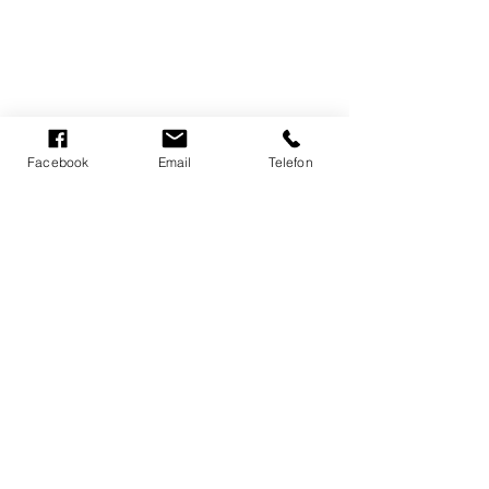
Facebook
Email
Telefon
PERGOLa med lameller