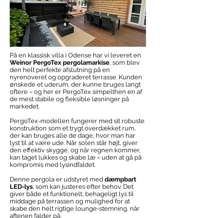
På en klassisk villa i Odense har vi leveret en
Weinor PergoTex pergolamarkise
, som blev
den helt perfekte afslutning på en
nyrenoveret og opgraderet terrasse. Kunden
ønskede et uderum, der kunne bruges langt
oftere – og her er PergoTex simpelthen en af
de mest stabile og fleksible løsninger på
markedet.
PergoTex-modellen fungerer med sit robuste
konstruktion som et trygt overdækket rum,
der kan bruges alle de dage, hvor man har
lyst til at være ude. Når solen står højt, giver
den effektiv skygge, og når regnen kommer,
kan taget lukkes og skabe læ – uden at gå på
kompromis med lysindfaldet.
Denne pergola er udstyret med
dæmpbart
LED-lys
, som kan justeres efter behov. Det
giver både et funktionelt, behageligt lys til
middage på terrassen og mulighed for at
skabe den helt rigtige lounge-stemning, når
aftenen falder på.