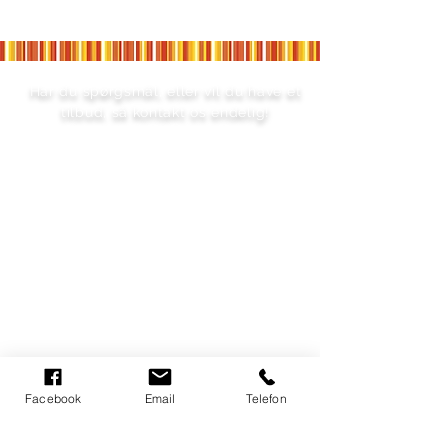
Har du spørgsmål, eller vil du have et
tilbud, så kontakt os endelig!
RING TIL OS! - 2242 6070
Facebook
Email
Telefon