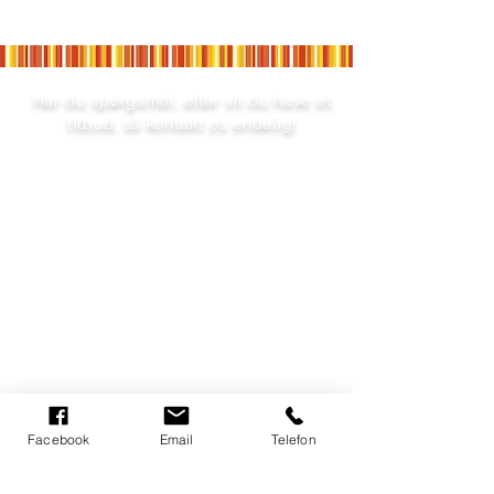
Har du spørgsmål, eller vil du have et
tilbud, så kontakt os endelig!
RING TIL OS! - 2242 6070
Facebook
Email
Telefon