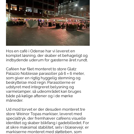
Hos en café i Odense har vi leveret en
komplet løsning, der skaber et behageligt og
indbydende uderum for gæsterne året rundt.
Caféen har fået monteret to store Glatz
Palazzo Noblesse parasoller på 6 × 6 meter,
som giver en rigtig hyggelig stemning og
beskyttelse mod regn. Parasollerne er
udstyret med integreret belysning og
varmelamper, så udeområdet kan bruges
både på kølige aftener og i de mørke
måneder.
Ud mod torvet er der desuden monteret tre
store Weinor Topas markiser, leveret med
specialtryk, der fremhæver caféens visuelle
identitet og skaber blikfang i gadebilledet. For
at sikre maksimal stabilitet, selv i blæsevejr, er
markiserne monteret med støtteben, som